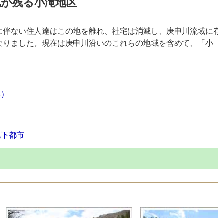
地が残る小滝地区
止に伴ない住人達はこの地を離れ、社宅は消滅し、庚申川流域に
なりました。現在は庚申川沿いのこれらの地域を含めて、「小
岸）
地下都市