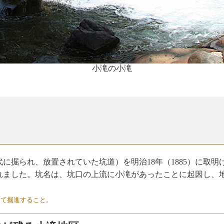
小滝の小滝
掘られ、放置されていた坑道）を明治18年（1885）に取明
れました。坑名は、坑口の上流に小滝があったことに起因し、
めて掘進すること。