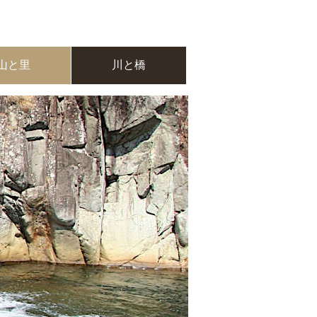
山と里
川と橋