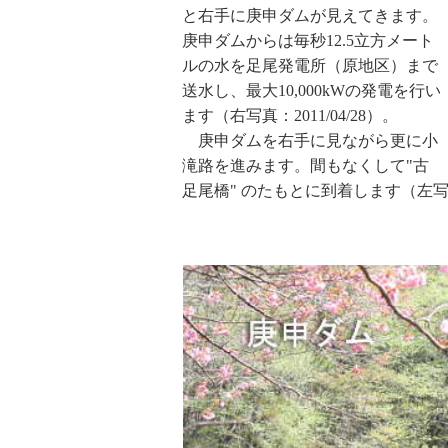
と右手に庚申ダムが見えてきます。
庚申ダムからは毎秒12.5立方メート
ルの水を足尾発電所（原地区）まで
送水し、最大10,000kWの発電を行い
ます（右写真：2011/04/28）。
庚申ダムを右手に見ながら更に小
滝路を進みます。間もなくして"古
足尾橋" のたもとに到着します（左写真：2