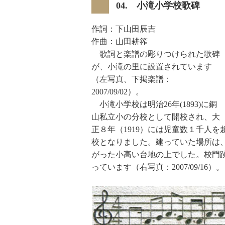
04. 小滝小学校歌碑
作詞：下山田辰吉
作曲：山田耕筰
歌詞と楽譜の彫りつけられた歌碑
が、小滝の里に設置されています
（左写真、下掲楽譜：
2007/09/02）。
小滝小学校は明治26年(1893)に銅
山私立小の分校として開校され、大
正８年（1919）には児童数１千人を超
校となりました。建っていた場所は
がった小高い台地の上でした。校門
っています（右写真：2007/09/16）。