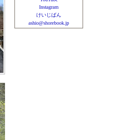
Instagram
けいじばん
ashio@shorebook.jp