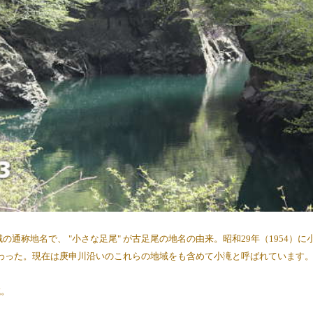
の通称地名で、 "小さな足尾" が古足尾の地名の由来。昭和29年（1954）に
わった。現在は庚申川沿いのこれらの地域をも含めて小滝と呼ばれています
。
域。