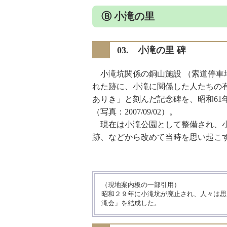
Ⓑ 小滝の里
03. 小滝の里 碑
小滝坑関係の銅山施設 （索道停車
れた跡に、小滝に関係した人たちの
ありき」と刻んだ記念碑を、昭和61年(
（写真：2007/09/02）。
現在は小滝公園として整備され、小
跡、などから改めて当時を思い起こ
（現地案内板の一部引用）
昭和２９年に小滝坑が廃止され、人々は思
滝会」を結成した。