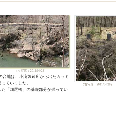
（左写真：2011/04/28）
台地は、小滝製錬所から出たカラミ
建っていました。
（右写真：2011/04/28）
た「畑尾橋」の基礎部分が残ってい