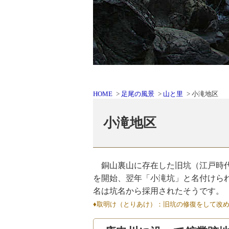
HOME
足尾の風景
山と里
小滝地区
小滝地区
銅山裏山に存在した旧坑（江戸時代に
を開始、翌年「小滝坑」と名付けら
名は坑名から採用されたそうです。
♦取明け（とりあけ）：旧坑の修復をして改