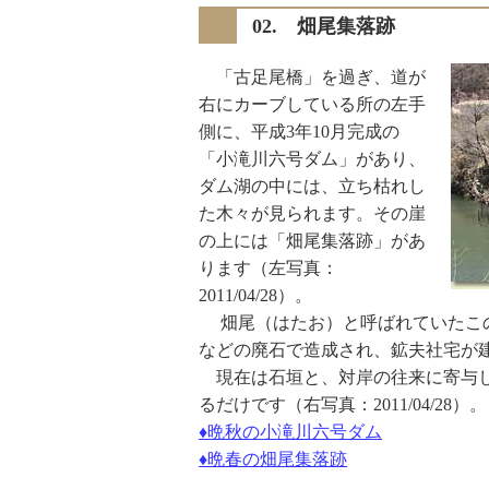
02. 畑尾集落跡
「古足尾橋」を過ぎ、道が
右にカーブしている所の左手
側に、平成3年10月完成の
「小滝川六号ダム」があり、
ダム湖の中には、立ち枯れし
た木々が見られます。その崖
の上には「畑尾集落跡」があ
ります（左写真：
2011/04/28）。
畑尾（はたお）と呼ばれていたこの
などの廃石で造成され、鉱夫社宅が
現在は石垣と、対岸の往来に寄与し
るだけです（右写真：2011/04/28）。
♦晩秋の小滝川六号ダム
♦晩春の畑尾集落跡