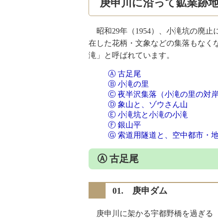
庚申川に沿って鉱業跡
昭和29年（1954）、小滝坑の廃
在した花柄・文象などの集落もなく
滝」と呼ばれています。
Ⓐ 古足尾
Ⓑ 小滝の里
Ⓒ 夜半沢集落（小滝の里の対
Ⓓ 象山と、ゾウさん山
Ⓔ 小滝坑と小滝の小滝
Ⓕ 銀山平
Ⓖ 索道用隧道と、空中都市・
Ⓐ 古足尾
01. 庚申ダム
庚申川に架かる宇都野橋を過ぎる