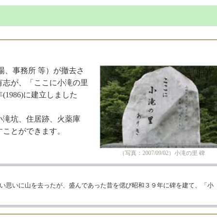
場、事務所 等）が撤去さ
有志が、「ここに小滝の里
1986)に建立しました
滝坑、住居跡、火薬庫
すことができます。
（写真：2007/09/02）小滝の里 碑
い思いに山を去ったが、盛んであった昔を偲び昭和３９年に碑を建て、「小