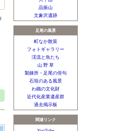
品振山
文象沢遺跡
存
足尾の風景
町なか散策
フォトギャラリー
渓流と魚たち
山 野 草
製錬所・足尾の俳句
石垣のある風景
わ鐵の文化財
近代化産業遺産群
過去掲示板
関連リンク
YouTube