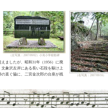
（左写真：2007/09/02）小滝小学校歌碑
えましたが、昭和31年（1956）に廃
、文象沢左岸にある長い石段を駆け上
跡の直ぐ脇に、二宮金次郎の台座が残
（右写真：2007/09/16）