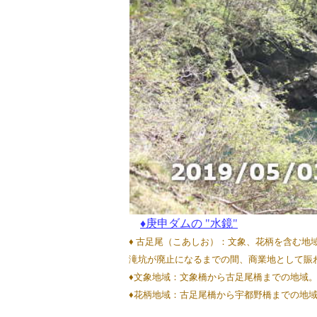
♦庚申ダムの "水鏡"
♦ 古足尾（こあしお）：文象、花柄を含む地域
滝坑が廃止になるまでの間、商業地として賑
♦文象地域：文象橋から古足尾橋までの地域
♦花柄地域：古足尾橋から宇都野橋までの地