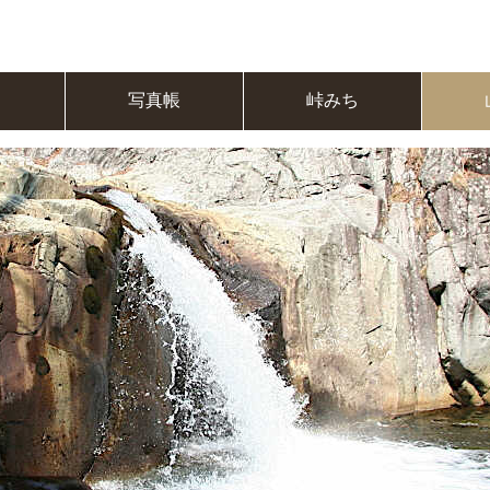
ら
写真帳
峠みち