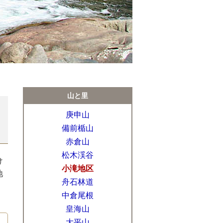
山と里
庚申山
備前楯山
赤倉山
松木渓谷
け
小滝地区
地
舟石林道
中倉尾根
皇海山
大平山